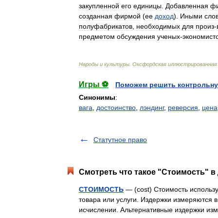
закупленной
его
единицы
.
Добавленная
ф
созданная
фирмой
(
ее
доход
).
Иными
сло
полуфабрикатов
,
необходимых
для
произ
-
предметом
обсуждения
ученых
-
экономист
Народы
и
культуры
.
Оксфордская
иллюстрированная
Игры ⚽
Поможем решить контрольну
Синонимы
:
вага
,
достоинство
,
лэндинг
,
реверсия
,
цена
Статутное право
Смотреть что такое "Стоимость" в
СТОИМОСТЬ
— (cost) Стоимость использ
товара или услуги. Издержки измеряются 
исчислении. Альтернативные издержки и