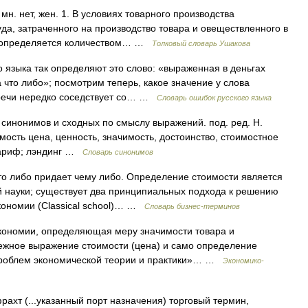
. нет, жен. 1. В условиях товарного производства
да, затраченного на производство товара и овеществленного в
ти определяется количеством… …
Толковый словарь Ушакова
 языка так определяют это слово: «выраженная в деньгах
а что либо»; посмотрим теперь, какое значение у слова
 речи нередко соседствует со… …
Словарь ошибок русского языка
 синонимов и сходных по смыслу выражений. под. ред. Н.
имость цена, ценность, значимость, достоинство, стоимостное
 тариф; лэндинг …
Словарь синонимов
кто либо придает чему либо. Определение стоимости является
й науки; существует два принципиальных подхода к решению
кономии (Classical school)… …
Словарь бизнес-терминов
экономии, определяющая меру значимости товара и
ежное выражение стоимости (цена) и само определение
 проблем экономической теории и практики»… …
Экономико-
ахт (...указанный порт назначения) торговый термин,