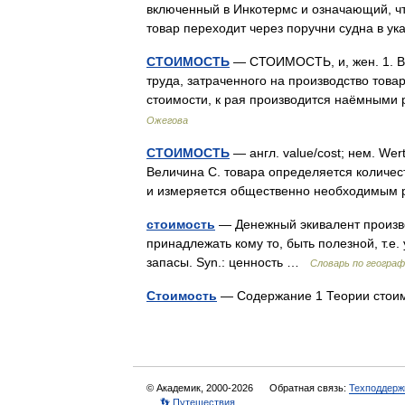
включенный в Инкотермс и означающий, чт
товар переходит через поручни судна в у
СТОИМОСТЬ
— СТОИМОСТЬ, и, жен. 1. В
труда, затраченного на производство това
стоимости, к рая производится наёмным
Ожегова
СТОИМОСТЬ
— англ. value/cost; нем. We
Величина С. товара определяется количес
и измеряется общественно необходимым
стоимость
— Денежный экивалент произв
принадлежать кому то, быть полезной, т.е.
запасы. Syn.: ценность …
Словарь по геогра
Стоимость
— Содержание 1 Теории стоим
© Академик, 2000-2026
Обратная связь:
Техподдерж
👣 Путешествия