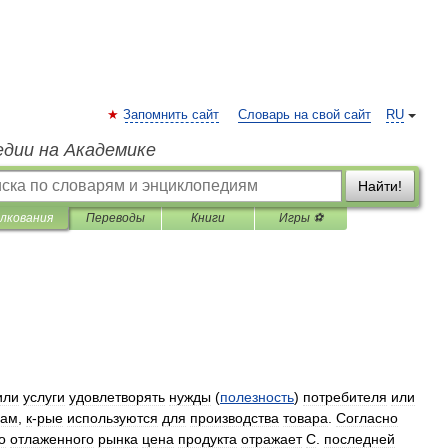
Запомнить сайт
Словарь на свой сайт
RU
едии на Академике
Найти!
лкования
Переводы
Книги
Игры ⚽
или
услуги
удовлетворять
нужды
(
полезность
)
потребителя
или
сам
,
к
-
рые
используются
для
производства
товара
.
Согласно
о
отлаженного
рынка
цена
продукта
отражает
С
.
последней