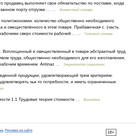
о продавец выполняет свое обязательство по поставке, когда
казанном порту отгрузки.… …
Финансовый словарь
 политэкономии: количество общественно необходимого
ра и овеществлённого в этом товаре. Прибавочная с. (часть
и рабочими сверх стоимости рабочей… …
Толковый словарь
rt. Воплощенный и овеществленный в товаре абстрактный труд.
твом труда, общественно необходимого для его изготовления,
 рабочим временем. Antinaz …
Энциклопедия социологии
еденной продукции, удовлетворающей трем критериям:
 удовлетворять чьи то потребности, и иметь ограниченные
фии
ости 1.1 Трудовая теория стоимости …
Википедия
ка
,
Реклама на сайте
18+