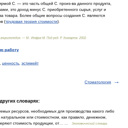
ирмой
С
. —
это
часть
общей
С
.
произ
-
ва
данного
продукта
,
вами
,
это
доход
минус
С
.
приобретенного
сырья
,
услуг
и
ва
товара
.
Более
общие
вопросы
создания
С
.
являются
ов
(
трудовая
теория
стоимости
).
энцкилопедия
. —
М
.
:
Инфра
-
М
.
Под
ред
.
Р
.
Хоггарта
.
2002
.
ю работу
,
ценность
,
эстимейт
Стоматология
 других словарях:
уемых ресурсов, необходимых для производства какого либо
в натуральном или стоимостном, как правило, денежном,
змеряют стоимость продукции, от… …
Экономический словарь