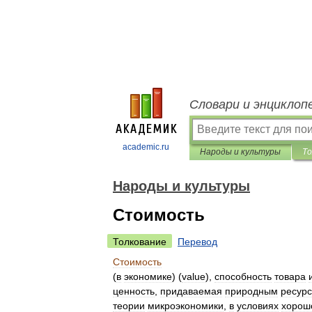
Словари и энциклоп
academic.ru
Народы и культуры
То
Народы и культуры
Стоимость
Толкование
Перевод
Стоимость
(
в
экономике
) (
value
),
способность
товара
ценность
,
придаваемая
природным
ресур
теории
микроэкономики
,
в
условиях
хорош